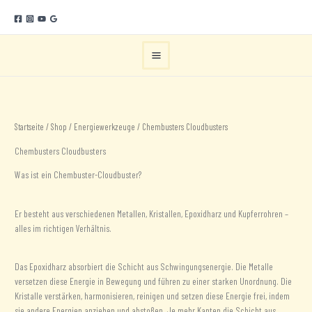
Zum
Inhalt
springen
Startseite
/
Shop
/
Energiewerkzeuge
/ Chembusters Cloudbusters
Chembusters Cloudbusters
Was ist ein Chembuster-Cloudbuster?
Er besteht aus verschiedenen Metallen, Kristallen, Epoxidharz und Kupferrohren –
alles im richtigen Verhältnis.
Das Epoxidharz absorbiert die Schicht aus Schwingungsenergie. Die Metalle
versetzen diese Energie in Bewegung und führen zu einer starken Unordnung. Die
Kristalle verstärken, harmonisieren, reinigen und setzen diese Energie frei, indem
sie andere Energien anziehen und abstoßen. Je mehr Kanten die Schicht aus