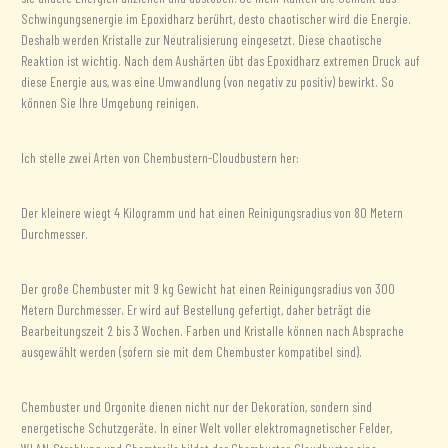
Schwingungsenergie im Epoxidharz berührt, desto chaotischer wird die Energie.
Deshalb werden Kristalle zur Neutralisierung eingesetzt. Diese chaotische
Reaktion ist wichtig. Nach dem Aushärten übt das Epoxidharz extremen Druck auf
diese Energie aus, was eine Umwandlung (von negativ zu positiv) bewirkt. So
können Sie Ihre Umgebung reinigen.
Ich stelle zwei Arten von Chembustern-Cloudbustern her:
Der kleinere wiegt 4 Kilogramm und hat einen Reinigungsradius von 80 Metern
Durchmesser.
Der große Chembuster mit 9 kg Gewicht hat einen Reinigungsradius von 300
Metern Durchmesser. Er wird auf Bestellung gefertigt, daher beträgt die
Bearbeitungszeit 2 bis 3 Wochen. Farben und Kristalle können nach Absprache
ausgewählt werden (sofern sie mit dem Chembuster kompatibel sind).
Chembuster und Orgonite dienen nicht nur der Dekoration, sondern sind
energetische Schutzgeräte. In einer Welt voller elektromagnetischer Felder,