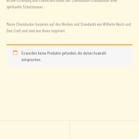
WLAN-Strahlung und Chemtrails bildet der Chembuster-Cloudbuster eine
spirituelle Schutzmauer.
Meine Chembuster basieren auf den Werken und Standards von Wilhelm Reich und
Don Croft und sind von ihnen inspiriert.
Es wurden keine Produkte gefunden, die deiner Auswahl
entsprechen.