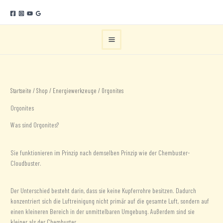
Zum
Inhalt
springen
Startseite
/
Shop
/
Energiewerkzeuge
/ Orgonites
Orgonites
Was sind Orgonites?
Sie funktionieren im Prinzip nach demselben Prinzip wie der Chembuster-
Cloudbuster.
Der Unterschied besteht darin, dass sie keine Kupferrohre besitzen. Dadurch
konzentriert sich die Luftreinigung nicht primär auf die gesamte Luft, sondern auf
einen kleineren Bereich in der unmittelbaren Umgebung. Außerdem sind sie
kleiner als der Chembuster.