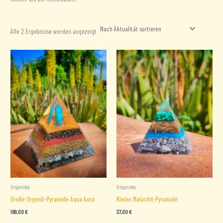
Nach
Alle 2 Ergebnisse werden angezeigt
Aktualität
sortiert
Orgonites
Orgonites
Große Orgonit-Pyramide Aqua Aura
Kleine Malachit-Pyramide
169,00
€
37,00
€