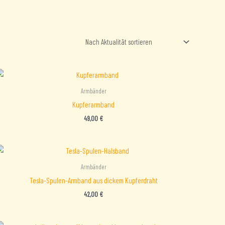
Armbänder
Kupferarmband
49,00
€
Armbänder
Tesla-Spulen-Armband aus dickem Kupferdraht
42,00
€