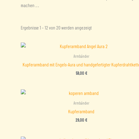
machen …
Nach
Ergebnisse 1 – 12 von 20 werden angezeigt
Aktualität
sortiert
Armbänder
Kupferarmband mit Engels-Aura und handgefertigter Kupferdrahtkett
59,00
€
Armbänder
Kupferarmband
29,00
€