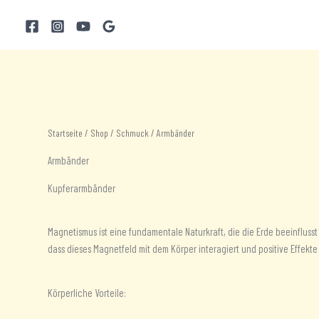
Zum
Inhalt
springen
Startseite
/
Shop
/
Schmuck
/ Armbänder
Armbänder
Kupferarmbänder
Magnetismus ist eine fundamentale Naturkraft, die die Erde beeinflusst
dass dieses Magnetfeld mit dem Körper interagiert und positive Effekte 
Körperliche Vorteile: