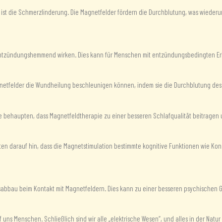
st die Schmerzlinderung. Die Magnetfelder fördern die Durchblutung, was wieder
tzündungshemmend wirken. Dies kann für Menschen mit entzündungsbedingten Erkr
netfelder die Wundheilung beschleunigen können, indem sie die Durchblutung des
ie behaupten, dass Magnetfeldtherapie zu einer besseren Schlafqualität beitragen u
ten darauf hin, dass die Magnetstimulation bestimmte kognitive Funktionen wie Kon
abbau beim Kontakt mit Magnetfeldern. Dies kann zu einer besseren psychischen G
uf uns Menschen. Schließlich sind wir alle „elektrische Wesen“, und alles in der Nat