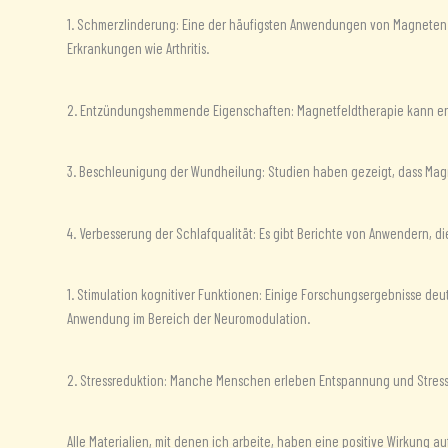
1. Schmerzlinderung: Eine der häufigsten Anwendungen von Magneten i
Erkrankungen wie Arthritis.
2. Entzündungshemmende Eigenschaften: Magnetfeldtherapie kann en
3. Beschleunigung der Wundheilung: Studien haben gezeigt, dass Mag
4. Verbesserung der Schlafqualität: Es gibt Berichte von Anwendern, d
1. Stimulation kognitiver Funktionen: Einige Forschungsergebnisse deu
Anwendung im Bereich der Neuromodulation.
2. Stressreduktion: Manche Menschen erleben Entspannung und Stress
Alle Materialien, mit denen ich arbeite, haben eine positive Wirkung a