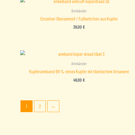
Armbänder
Einzelner Oberarmreif / Fußkettchen aus Kupfer
39,00
€
Armbänder
Kupferarmband 99 % reines Kupfer mit tibetischem Ornament
49,00
€
1
2
→