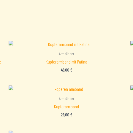
Armbänder
e
Kupferarmband mit Patina
49,00
€
Armbänder
Kupferarmband
29,00
€