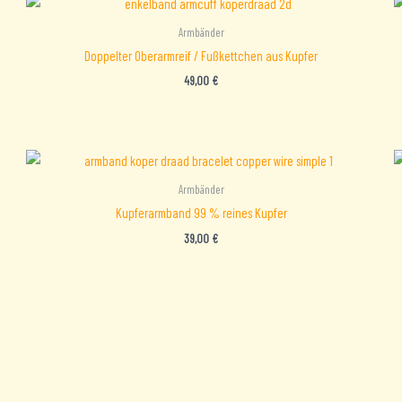
Armbänder
Doppelter Oberarmreif / Fußkettchen aus Kupfer
49,00
€
Armbänder
Kupferarmband 99 % reines Kupfer
39,00
€