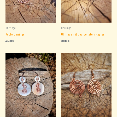
Ohrringe
Ohrringe
Kupferohrringe
Ohrringe mit bearbeitetem Kupfer
39,00
€
39,00
€