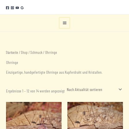
Zum
Inhalt
springen
Startseite
/
Shop
/
Schmuck
/ Ohrringe
Ohrringe
Einzigartige, handgefertigte Ohrringe aus Kupferdraht und Kristallen.
Nach
Ergebnisse 1 – 12 von 14 werden angezeigt
Aktualität
sortiert