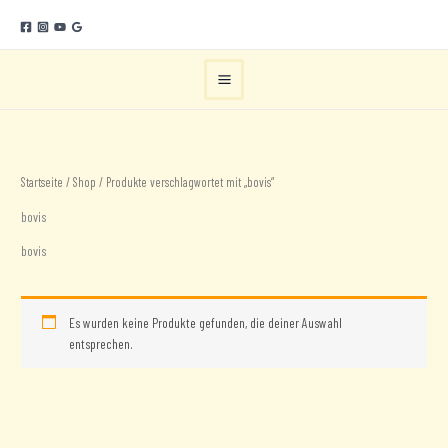
Zum
Inhalt
springen
Startseite
/
Shop
/ Produkte verschlagwortet mit „bovis“
bovis
bovis
Es wurden keine Produkte gefunden, die deiner Auswahl
entsprechen.