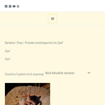
Zum
Inhalt
springen
Startseite
/
Shop
/ Produkte verschlagwortet mit „Opal“
Opal
Opal
Einzelnes Ergebnis wird angezeigt