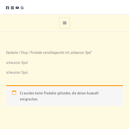
Zum
Inhalt
springen
Startseite
/
Shop
/ Produkte verschlagwortet mit „schwarzer Opal“
schwarzer Opal
schwarzer Opal
Es wurden keine Produkte gefunden, die deiner Auswahl
entsprechen.