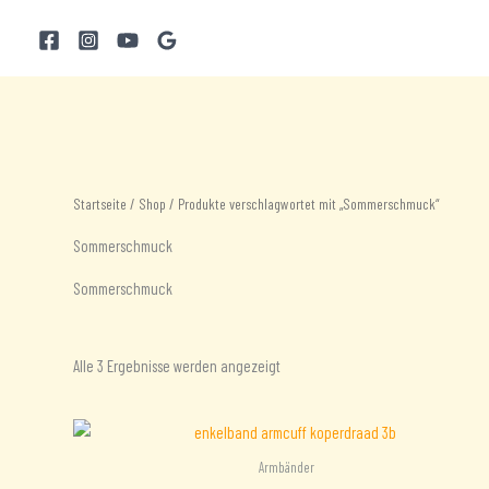
Zum
Inhalt
springen
Startseite
/
Shop
/ Produkte verschlagwortet mit „Sommerschmuck“
Sommerschmuck
Sommerschmuck
Nach
Alle 3 Ergebnisse werden angezeigt
Aktualität
sortiert
Armbänder