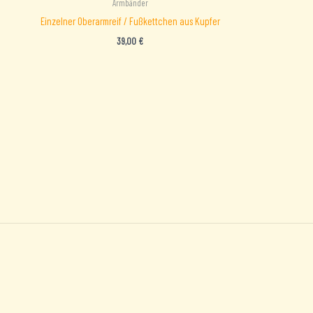
Armbänder
Einzelner Oberarmreif / Fußkettchen aus Kupfer
39,00
€