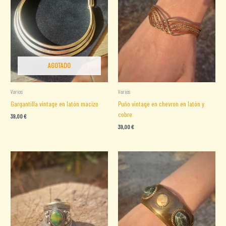
AGOTADO
Varios
Varios
Gargantilla vintage en latón macizo
Puño vintage en chevron en latón y
cobre
39,00
€
39,00
€