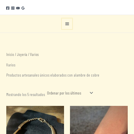
Ir
al
contenido
Inicio
/
Joyería
/ Varios
Varios
Productos artesanales únicos elaborados con alambre de cobre
Ordenado
Mostrando los 5 resultados
por
los
últimos