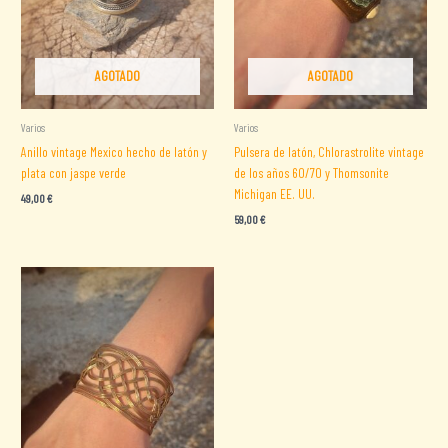
AGOTADO
AGOTADO
Varios
Varios
Anillo vintage Mexico hecho de latón y
Pulsera de latón, Chlorastrolite vintage
plata con jaspe verde
de los años 60/70 y Thomsonite
Michigan EE. UU.
49,00
€
59,00
€