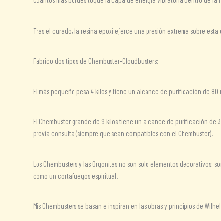
Cuantos más bordes toque la capa de energía vibratoria dentro de la res
Tras el curado, la resina epoxi ejerce una presión extrema sobre esta 
Fabrico dos tipos de Chembuster-Cloudbusters:
El más pequeño pesa 4 kilos y tiene un alcance de purificación de 80 
El Chembuster grande de 9 kilos tiene un alcance de purificación de 3
previa consulta (siempre que sean compatibles con el Chembuster).
Los Chembusters y las Orgonitas no son solo elementos decorativos; s
como un cortafuegos espiritual.
Mis Chembusters se basan e inspiran en las obras y principios de Wilhel