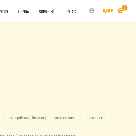
0,00
€
INICIO
TIENDA
SOBRE MÍ
CONTACT
fican, equilibran, limpian y liberan esa energía, que atrae y repele.