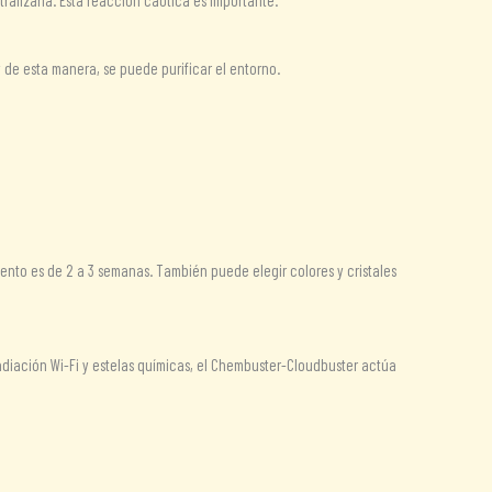
tralizarla. Esta reacción caótica es importante.
y de esta manera, se puede purificar el entorno.
ento es de 2 a 3 semanas. También puede elegir colores y cristales
diación Wi-Fi y estelas químicas, el Chembuster-Cloudbuster actúa