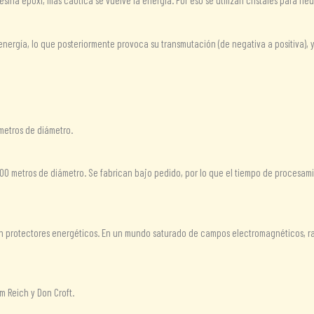
ina epoxi, más caótica se vuelve la energía. Por eso se utilizan cristales para neu
energía, lo que posteriormente provoca su transmutación (de negativa a positiva), 
metros de diámetro.
00 metros de diámetro. Se fabrican bajo pedido, por lo que el tiempo de procesami
on protectores energéticos. En un mundo saturado de campos electromagnéticos, ra
m Reich y Don Croft.