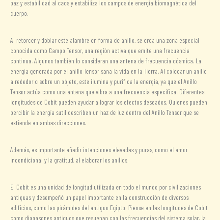
paz y estabilidad al caos y estabiliza los campos de energía biomagnética del
cuerpo.
Al retorcer y doblar este alambre en forma de anillo, se crea una zona especial
conocida como Campo Tensor, una región activa que emite una frecuencia
continua. Algunos también lo consideran una antena de frecuencia cósmica. La
energía generada por el anillo Tensor sana la vida en la Tierra. Al colocar un anillo
alrededor o sobre un objeto, este ilumina y purifica la energía, ya que el Anillo
Tensor actúa como una antena que vibra a una frecuencia específica. Diferentes
longitudes de Cobit pueden ayudar a lograr los efectos deseados. Quienes pueden
percibir la energía sutil describen un haz de luz dentro del Anillo Tensor que se
extiende en ambas direcciones.
Además, es importante añadir intenciones elevadas y puras, como el amor
incondicional y la gratitud, al elaborar los anillos.
El Cobit es una unidad de longitud utilizada en todo el mundo por civilizaciones
antiguas y desempeñó un papel importante en la construcción de diversos
edificios, como las pirámides del antiguo Egipto. Piense en las longitudes de Cobit
como diapasones antiguos que resuenan con las frecuencias del sistema solar, la