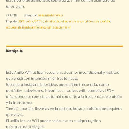
Está hecho de alambre de cobre de 2,5 mm con un diámetro de
unos 5 cm.
SKU:
111123
Categoría:
Herramientas Tensor
Etiquetas:
99% cobre
,
177 MHz
,
alambre de cobre
,
anillo tensorial de codo perdido
,
espuela inteligente
,
anillo tensorial
,
radiación Wi-Fi
Descripción
Valoraciones (0)
Este Anillo Wifi utiliza frecuencias de amor incondicional y gratitud
que añadí con intención mientras lo hacía.
Ideal para instalar dispositivos que emiten frecuencia, como
portátiles, televisores, frigoríficos, routers wifi, bombillas LED y
más, donde se conecta automáticamente a la frecuencia de emisión
y la transforma.
También puedes llevarlas en la cartera, bolso o bolsillo dondequiera
que vayas.
El anillo tensor Wifi puede colocarse en cualquier grifo y
reestructurará el agua.