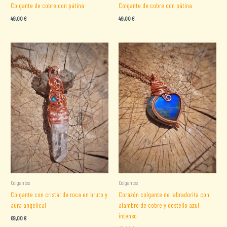
Colgante de cobre con pátina
Colgante de cobre con pátina
49,00
€
49,00
€
Colgantes
Colgantes
Colgante con cristal de roca en bruto y
Corazón colgante de labradorita con
aura angelical
alambre de cobre y destello azul
intenso
69,00
€