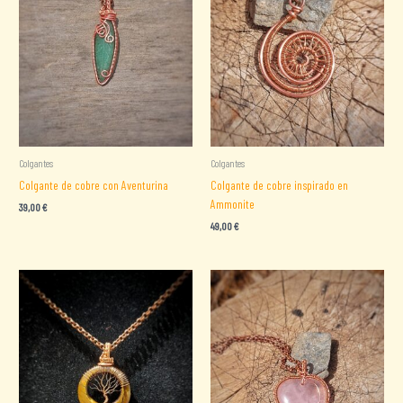
Colgantes
Colgantes
Colgante de cobre con Aventurina
Colgante de cobre inspirado en
Ammonite
39,00
€
49,00
€