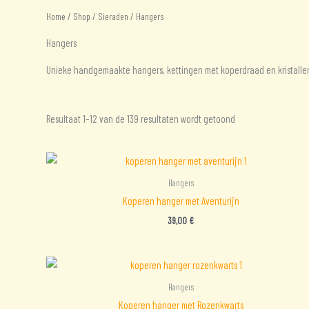
Home
/
Shop
/
Sieraden
/ Hangers
Hangers
Unieke handgemaakte hangers, kettingen met koperdraad en kristalle
Gesorteerd
Resultaat 1–12 van de 139 resultaten wordt getoond
op
nieuwste
Hangers
Koperen hanger met Aventurijn
39,00
€
Hangers
Koperen hanger met Rozenkwarts