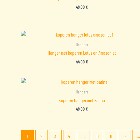
49,00
€
Hangers
Hanger met koperen Lotus en Amazoniet
44,00
€
Hangers
Koperen hanger met Patina
49,00
€
1
2
3
4
…
10
11
12