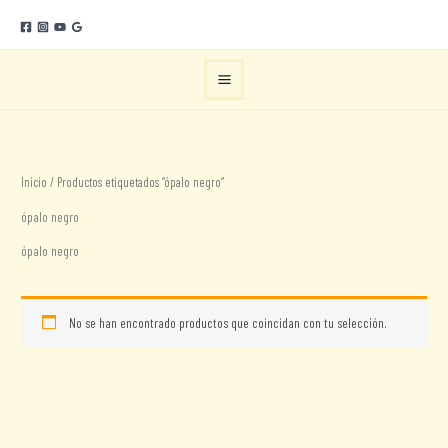
Ir
al
contenido
Inicio
/ Productos etiquetados “ópalo negro”
ópalo negro
ópalo negro
No se han encontrado productos que coincidan con tu selección.