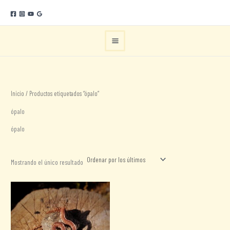
Ir
al
contenido
Inicio
/ Productos etiquetados “ópalo”
ópalo
ópalo
Mostrando el único resultado