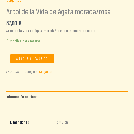
Colgantes
Árbol de la Vida de ágata morada/rosa
87,00
€
Árbol de la Vida de ágata morada/rosa con alambre de cobre
Disponible para reserva
Árbol
AÑADIR AL CARRITO
de
la
SKU:
11038
Categoría:
Colgantes
Vida
de
ágata
morada/rosa
Información adicional
cantidad
Valoraciones (0)
Dimensiones
3 × 6 cm