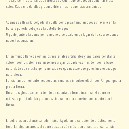
Trabajo con tres tamaños diferentes de Cubit que se pueden combinar o usar
solos. Cada uno de ellos produce diferentes frecuencias armónicas.
Además de llevarlo colgado al cuello como joya, también puedes llevarlo en la
bolsa o ponerlo debajo de la botella de agua.
O ponlo junto a la cama por la noche o colócalo en un lugar de tu cuerpo donde
necesites curación.
En un mundo lleno de estímulos, materiales artificiales y una carga constante
sobre nuestro sistema nervioso, nos alejamos cada vez más de nuestra base
natural. Lo que mucha gente no sabe es que nuestro cuerpo es bioeléctrico por
naturaleza.
Funcionamos mediante frecuencias, señales e impulsos eléctricos. Al igual que la
propia Tierra.
Durante siglos, esto se ha tenido en cuenta de forma intuitiva. El cobre se
utilizaba para todo. No por moda, sino como una conexión consciente con la
tierra.
El cobre es un potente sanador físico. Ayuda en la curación de prácticamente
todo. En algunas áreas, el cobre destaca aún más. Con el cobre, el cansancio