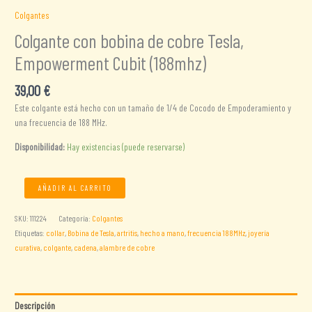
Colgantes
Colgante con bobina de cobre Tesla,
Empowerment Cubit (188mhz)
39,00
€
Este colgante está hecho con un tamaño de 1/4 de Cocodo de Empoderamiento y
una frecuencia de 188 MHz.
Disponibilidad:
Hay existencias (puede reservarse)
Colgante
AÑADIR AL CARRITO
con
bobina
SKU:
111224
Categoría:
Colgantes
de
Etiquetas:
collar
,
Bobina de Tesla
,
artritis
,
hecho a mano
,
frecuencia 188MHz
,
joyería
cobre
curativa
,
colgante
,
cadena
,
alambre de cobre
Tesla,
Empowerment
Cubit
(188mhz)
Descripción