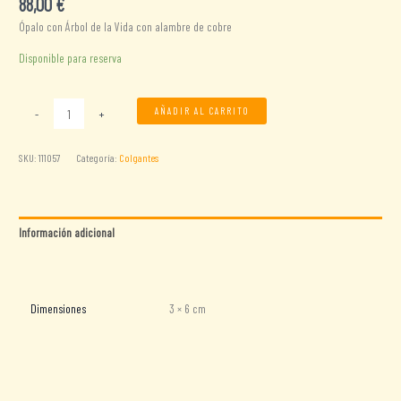
88,00
€
Ópalo con Árbol de la Vida con alambre de cobre
Disponible para reserva
Opalita
AÑADIR AL CARRITO
-
+
con
Árbol
SKU:
111057
Categoría:
Colgantes
de
la
Vida
cantidad
Información adicional
Valoraciones (0)
Dimensiones
3 × 6 cm