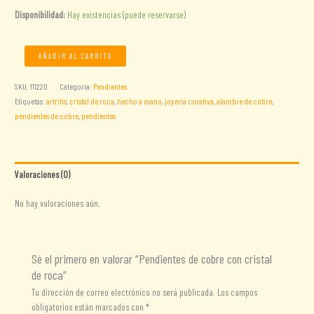
Disponibilidad:
Hay existencias (puede reservarse)
Pendientes
AÑADIR AL CARRITO
de
cobre
SKU:
111220
Categoría:
Pendientes
con
Etiquetas:
artritis
,
cristal de roca
,
hecho a mano
,
joyería curativa
,
alambre de cobre
,
cristal
pendientes de cobre
,
pendientes
de
roca
cantidad
Valoraciones (0)
No hay valoraciones aún.
Sé el primero en valorar “Pendientes de cobre con cristal
de roca”
Tu dirección de correo electrónico no será publicada.
Los campos
obligatorios están marcados con
*