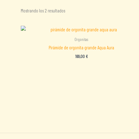
Ordenado
Mostrando los 2 resultados
por
los
últimos
Orgonitas
Pirámide de orgonita grande Aqua Aura
169,00
€