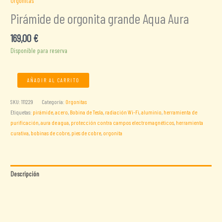
Orgonitas
Pirámide de orgonita grande Aqua Aura
169,00
€
Disponible para reserva
Pirámide
AÑADIR AL CARRITO
de
orgonita
SKU:
111229
Categoría:
Orgonitas
grande
Etiquetas:
pirámide
,
acero
,
Bobina de Tesla
,
radiación Wi-Fi
,
aluminio
,
herramienta de
Aqua
purificación
,
aura de agua
,
protección contra campos electromagnéticos
,
herramienta
Aura
curativa
,
bobinas de cobre
,
pies de cobre
,
orgonita
cantidad
Descripción
Información adicional
Valoraciones (0)