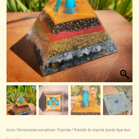
Inicio
/
Herramientas energéticas
/
Orgonitas
/ Pirámide de orgonita grande Aqua Aura