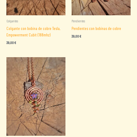
Colgantes
Pendientes
Colgante con bobina de cobre Tesla,
Pendientes con bobinas de cobre
Empowerment Cubit (188mhz)
39,00
€
39,00
€