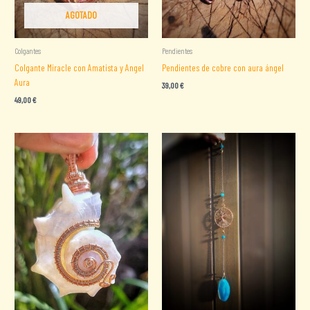
AGOTADO
Colgantes
Pendientes
Colgante Miracle con Amatista y Angel
Pendientes de cobre con aura ángel
Aura
39,00
€
49,00
€