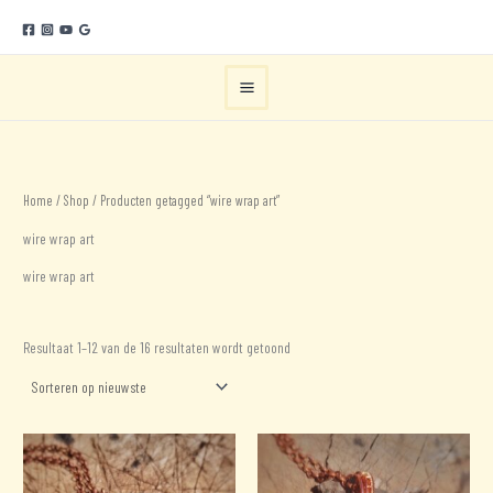
Ga
naar
de
inhoud
Home
/
Shop
/ Producten getagged “wire wrap art”
wire wrap art
wire wrap art
Gesorteerd
Resultaat 1–12 van de 16 resultaten wordt getoond
op
nieuwste