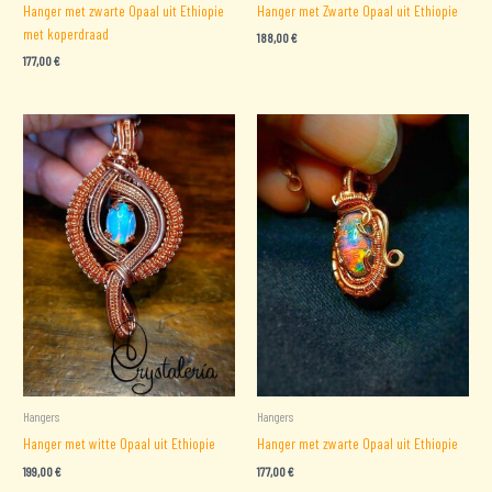
Hanger met zwarte Opaal uit Ethiopie
Hanger met Zwarte Opaal uit Ethiopie
met koperdraad
188,00
€
177,00
€
Hangers
Hangers
Hanger met witte Opaal uit Ethiopie
Hanger met zwarte Opaal uit Ethiopie
199,00
€
177,00
€