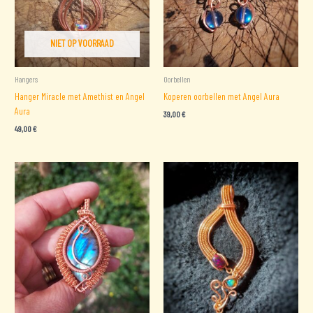
NIET OP VOORRAAD
Hangers
Oorbellen
Hanger Miracle met Amethist en Angel
Koperen oorbellen met Angel Aura
Aura
39,00
€
49,00
€