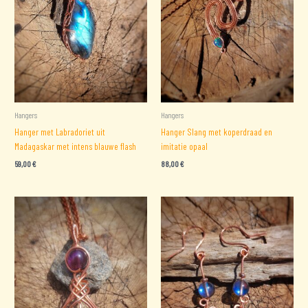
Hangers
Hangers
Hanger met Labradoriet uit
Hanger Slang met koperdraad en
Madagaskar met intens blauwe flash
imitatie opaal
59,00
€
88,00
€