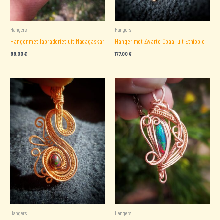
Hangers
Hangers
Hanger met labradoriet uit Madagaskar
Hanger met Zwarte Opaal uit Ethiopie
88,00
€
177,00
€
Hangers
Hangers