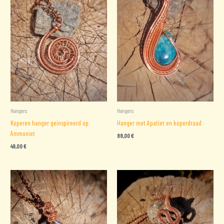
Hangers
Hangers
Koperen hanger geinspireerd op
Hanger met Apatiet en koperdraad
Ammoniet
88,00
€
49,00
€