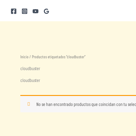
Ir
al
contenido
Inicio
/ Productos etiquetados “cloudbuster”
cloudbuster
cloudbuster
No se han encontrado productos que coincidan con tu selec