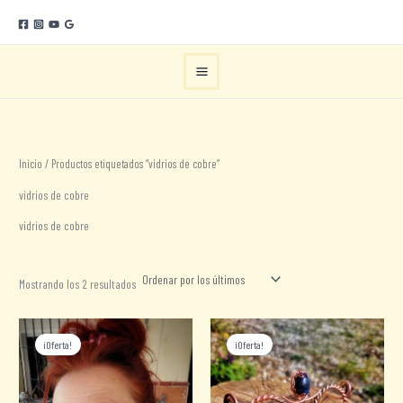
Ir
al
contenido
Inicio
/ Productos etiquetados “vidrios de cobre”
vidrios de cobre
vidrios de cobre
Ordenado
Mostrando los 2 resultados
por
los
últimos
¡Oferta!
¡Oferta!