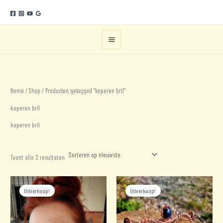
Ga
naar
de
inhoud
Home
/
Shop
/ Producten getagged “koperen bril”
koperen bril
koperen bril
Gesorteerd
Toont alle 2 resultaten
op
nieuwste
Uitverkoop!
Uitverkoop!