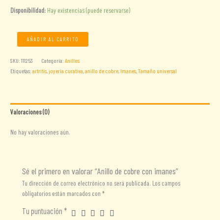
Disponibilidad:
Hay existencias (puede reservarse)
Anillo
AÑADIR AL CARRITO
de
cobre
SKU:
111253
Categoría:
Anillos
con
Etiquetas:
artritis
,
joyería curativa
,
anillo de cobre
,
Imanes
,
Tamaño universal
imanes
cantidad
Valoraciones (0)
No hay valoraciones aún.
Sé el primero en valorar “Anillo de cobre con imanes”
Tu dirección de correo electrónico no será publicada.
Los campos
obligatorios están marcados con
*
Tu puntuación
*