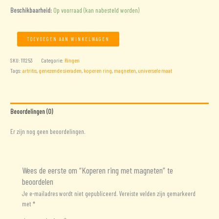
Beschikbaarheid:
Op voorraad (kan nabesteld worden)
Koperen
TOEVOEGEN AAN WINKELWAGEN
ring
met
SKU:
111253
Categorie:
Ringen
magneten
Tags:
artritis
,
genezende sieraden
,
koperen ring
,
magneten
,
universele maat
aantal
Beoordelingen (0)
Er zijn nog geen beoordelingen.
Wees de eerste om “Koperen ring met magneten” te
beoordelen
Je e-mailadres wordt niet gepubliceerd.
Vereiste velden zijn gemarkeerd
met
*