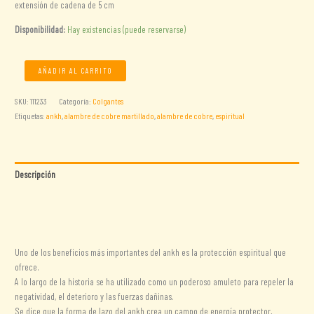
extensión de cadena de 5 cm
Disponibilidad:
Hay existencias (puede reservarse)
Colgante
AÑADIR AL CARRITO
Ankh
de
SKU:
111233
Categoría:
Colgantes
cobre
Etiquetas:
ankh
,
alambre de cobre martillado
,
alambre de cobre
,
espiritual
de
hilo
grueso
cantidad
Descripción
Información adicional
Valoraciones (0)
Uno de los beneficios más importantes del ankh es la protección espiritual que
ofrece.
A lo largo de la historia se ha utilizado como un poderoso amuleto para repeler la
negatividad, el deterioro y las fuerzas dañinas.
Se dice que la forma de lazo del ankh crea un campo de energía protector,