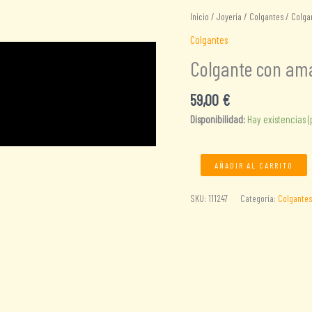
Inicio
/
Joyería
/
Colgantes
/ Colgan
Colgantes
Colgante con amat
59,00
€
Disponibilidad:
Hay existencias 
Colgante
AÑADIR AL CARRITO
con
amatista
SKU:
111247
Categoría:
Colgantes
y
hilo
de
cobre
cantidad