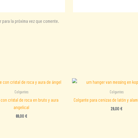
r para la próxima vez que comente.
Colgantes
Colgantes
con cristal de roca en bruto y aura
Colgante para cenizas de latón y ala
angelical
29,00
€
69,00
€