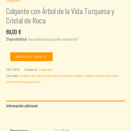
Colgantes
Colgante con Árbol de la Vida Turquesa y
Cristal de Roca
69,00
€
Disponibilidad:
Hay existencias (puede reservarse)
Colgante
AÑADIR AL CARRITO
con
Árbol
SKU:
111276
Categoría:
Colgantes
de
Etiquetas:
Colgante de cobre
,
cristal de roca
,
hecho a mano
,
cadena
,
alambre de cobre
,
la
tree of life
,
turquesa
,
único
Vida
Turquesa
y
Cristal
Información adicional
de
Valoraciones (0)
Roca
cantidad
Dimensiones
7 × 4,5 cm