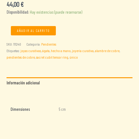
44,00
€
Disponibilidad:
Hay existencias (puede reservarse)
Pendientes
AÑADIR AL CARRITO
con
anillo
SKU:
111240
Categoría:
Pendientes
tensor
Etiquetas:
joyas curativas
,
ágata
,
hecho a mano
,
joyería curativa
,
alambre de cobre
,
de
pendientes de cobre
,
sacret cubit tensor ring
,
único
1/4
de
Sacred
Cubit
Información adicional
con
Valoraciones (0)
ágata
verde
cantidad
Dimensiones
5 cm