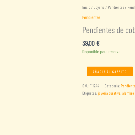
Inicio
/
Joyería
/
Pendientes
/ Pend
Pendientes
Pendientes de co
39,00
€
Disponible para reserva
Pendientes
AÑADIR AL CARRITO
de
cobre
SKU:
111244
Categoría:
Pendient
labrado
Etiquetas:
joyería curativa
,
alambre 
cantidad