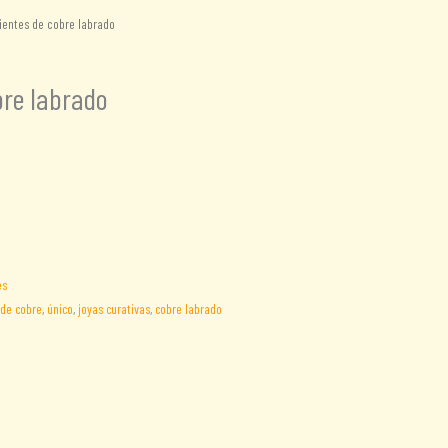
ientes de cobre labrado
bre labrado
es
de cobre
,
único
,
joyas curativas
,
cobre labrado