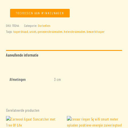
Oorbellen
TOEVOEGEN AAN WINKELWAGEN
met
bewerkt
SKU:
111244
Categorie:
Oorbellen
koper
Tags:
koperdraad
,
uniek
,
genezende sieraden
,
helende sieraden
,
bewerkt koper
aantal
Aanvullende informatie
Beoordelingen (0)
Afmetingen
3 cm
Gerelateerde producten