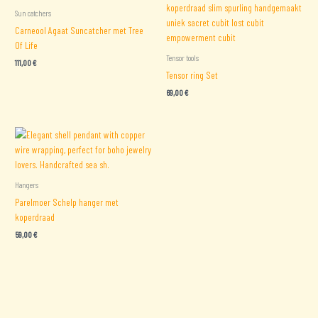
Sun catchers
Carneool Agaat Suncatcher met Tree
Of Life
Tensor tools
111,00
€
Tensor ring Set
69,00
€
Hangers
Parelmoer Schelp hanger met
koperdraad
59,00
€