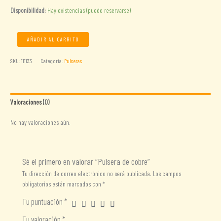
Disponibilidad:
Hay existencias (puede reservarse)
Pulsera
AÑADIR AL CARRITO
de
cobre
SKU:
111133
Categoría:
Pulseras
cantidad
Valoraciones (0)
No hay valoraciones aún.
Sé el primero en valorar “Pulsera de cobre”
Tu dirección de correo electrónico no será publicada.
Los campos
obligatorios están marcados con
*
Tu puntuación
*
Tu valoración
*