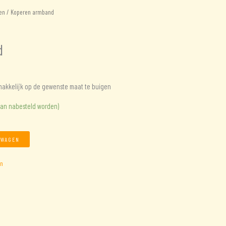
en
/ Koperen armband
d
akkelijk op de gewenste maat te buigen
kan nabesteld worden)
LWAGEN
n