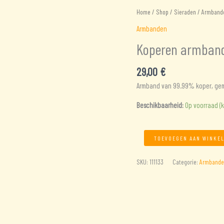
Home
/
Shop
/
Sieraden
/
Armband
Armbanden
Koperen armban
29,00
€
Armband van 99.99% koper, gem
Beschikbaarheid:
Op voorraad (
Koperen
TOEVOEGEN AAN WINKE
armband
aantal
SKU:
111133
Categorie:
Armbande