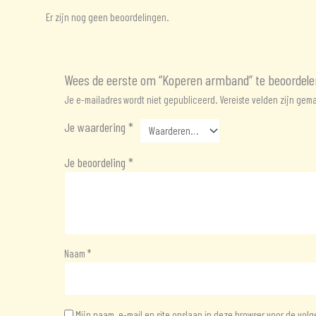
Er zijn nog geen beoordelingen.
Wees de eerste om “Koperen armband” te beoordele
Je e-mailadres wordt niet gepubliceerd.
Vereiste velden zijn ge
Je waardering
*
Je beoordeling
*
Naam
*
Mijn naam, e-mail en site opslaan in deze browser voor de volg