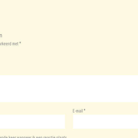
n
markeerd met
*
E-mail
*
ende keer wanneer ik een reactie plaats.