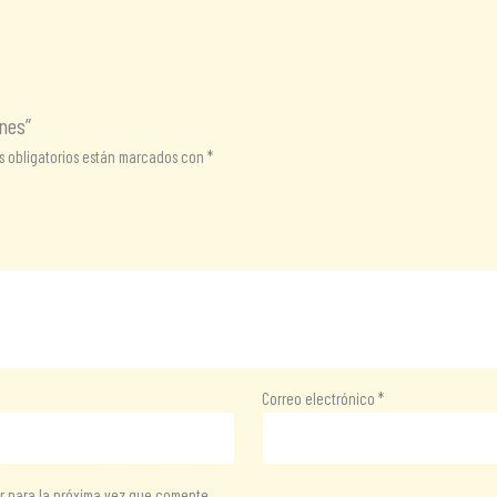
anes”
 obligatorios están marcados con
*
Correo electrónico
*
r para la próxima vez que comente.