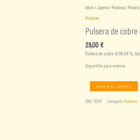
Inicio
/
Joyería
/
Pulseras
/ Pulsera
Pulseras
Pulsera de cobre
29,00
€
Pulsera de cobre al 99,99 %, fá
Disponible para reserva
Pulsera
AÑADIR AL CARRITO
de
cobre
SKU:
111137
Categoría:
Pulseras
con
6
imanes
cantidad