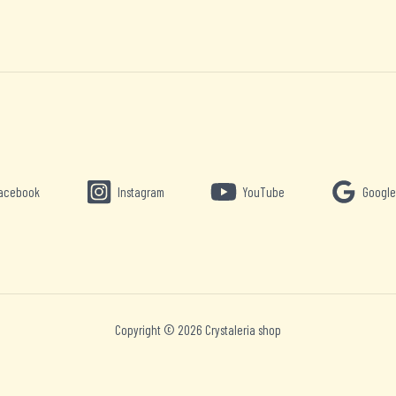
acebook
Instagram
YouTube
Google
Copyright © 2026 Crystaleria shop
Nederlands
English
Deutsch
Español