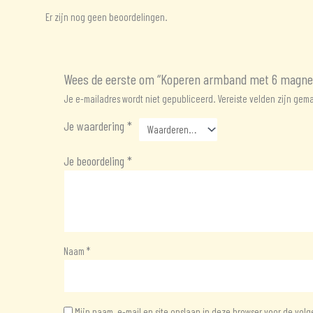
Er zijn nog geen beoordelingen.
Wees de eerste om “Koperen armband met 6 magnet
Je e-mailadres wordt niet gepubliceerd.
Vereiste velden zijn ge
Je waardering
*
Je beoordeling
*
Naam
*
Mijn naam, e-mail en site opslaan in deze browser voor de volg