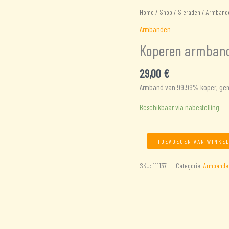
Home
/
Shop
/
Sieraden
/
Armband
Armbanden
Koperen armban
29,00
€
Armband van 99.99% koper, gem
Beschikbaar via nabestelling
Koperen
TOEVOEGEN AAN WINKE
armband
met
SKU:
111137
Categorie:
Armbande
6
magneten
aantal