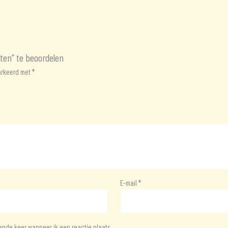
en” te beoordelen
markeerd met
*
E-mail
*
ende keer wanneer ik een reactie plaats.