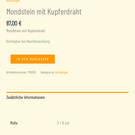
Anhänger
Mondstein mit Kupferdraht
87,00
€
Mondstein mit Kupferdraht
Verfügbar bei Nachbestellung
Mondstein
IN DEN WARENKORB
mit
Kupferdraht
Artikelnummer:
111055
Kategorie:
Anhänger
Menge
Zusätzliche Informationen
Rezensionen (0)
Maße
3 × 6 cm