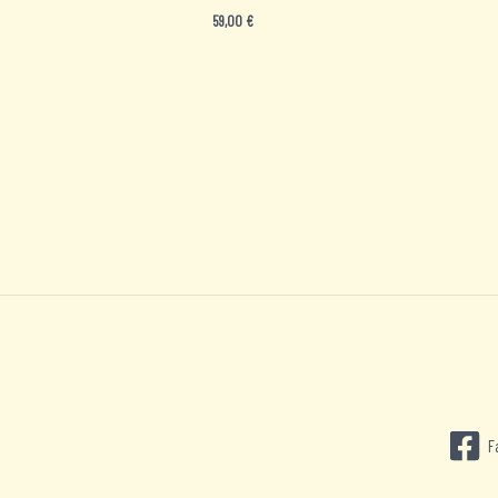
59,00
€
F