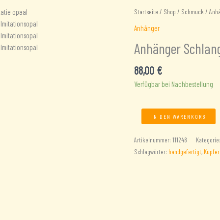
Startseite
/
Shop
/
Schmuck
/
Anh
Anhänger
Anhänger Schlang
88,00
€
Verfügbar bei Nachbestellung
Anhänger
IN DEN WARENKORB
Schlange
mit
Artikelnummer:
111248
Kategorie
Kupferdraht
Schlagwörter:
handgefertigt
,
Kupfer
und
Imitationsopal
Menge