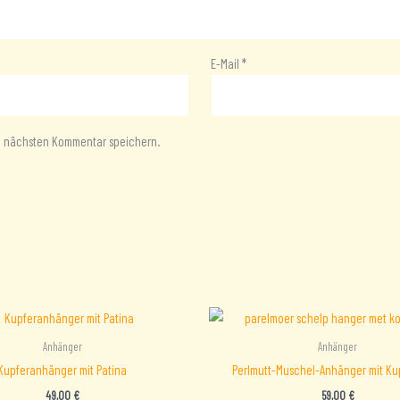
E-Mail
*
en nächsten Kommentar speichern.
Anhänger
Anhänger
Kupferanhänger mit Patina
Perlmutt-Muschel-Anhänger mit Ku
49,00
€
59,00
€