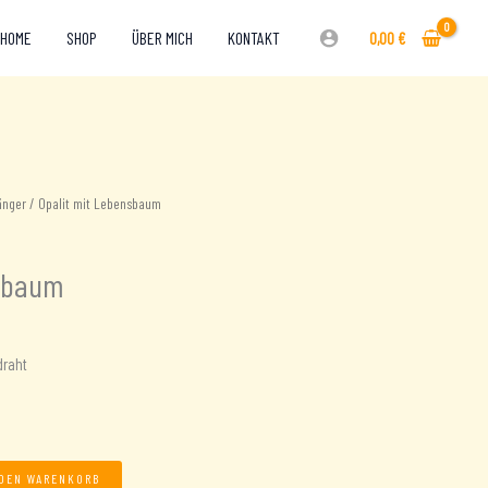
HOME
SHOP
ÜBER MICH
KONTAKT
0,00
€
änger
/ Opalit mit Lebensbaum
nsbaum
draht
 DEN WARENKORB