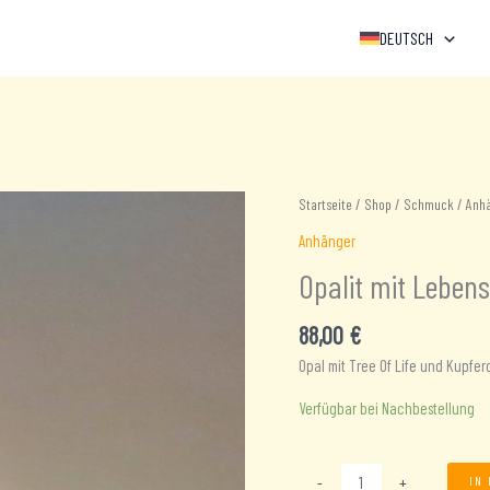
DEUTSCH
Startseite
/
Shop
/
Schmuck
/
Anh
Anhänger
Opalit mit Lebe
88,00
€
Opal mit Tree Of Life und Kupfer
Verfügbar bei Nachbestellung
Opalit
-
+
IN