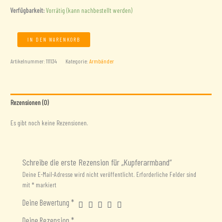
Verfügbarkeit:
Vorrätig (kann nachbestellt werden)
Kupferarmband
IN DEN WARENKORB
Menge
Artikelnummer:
111134
Kategorie:
Armbänder
Rezensionen (0)
Es gibt noch keine Rezensionen.
Schreibe die erste Rezension für „Kupferarmband“
Deine E-Mail-Adresse wird nicht veröffentlicht.
Erforderliche Felder sind
mit
*
markiert
Deine Bewertung
*
Deine Rezension
*