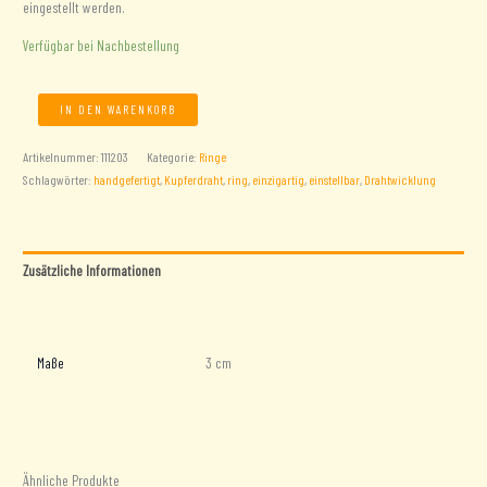
eingestellt werden.
Verfügbar bei Nachbestellung
Kupferring
IN DEN WARENKORB
Menge
Artikelnummer:
111203
Kategorie:
Ringe
Schlagwörter:
handgefertigt
,
Kupferdraht
,
ring
,
einzigartig
,
einstellbar
,
Drahtwicklung
Zusätzliche Informationen
Rezensionen (0)
Maße
3 cm
Ähnliche Produkte