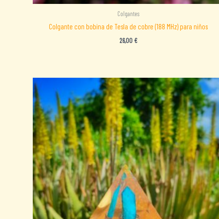
Colgantes
Colgante con bobina de Tesla de cobre (188 MHz) para niños
26,00
€