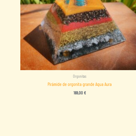
Orgonitas
Pirámide de orgonita grande Aqua Aura
169,00
€