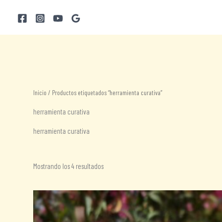
Ir
al
contenido
Inicio
/ Productos etiquetados “herramienta curativa”
herramienta curativa
herramienta curativa
Ordenado
Mostrando los 4 resultados
por
los
últimos