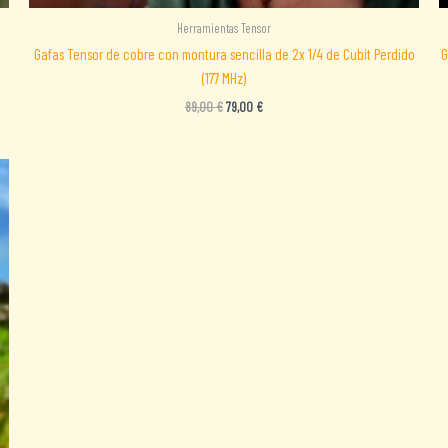
Herramientas Tensor
Gafas Tensor de cobre con montura sencilla de 2x 1/4 de Cubit Perdido
G
(177 MHz)
El
El
89,00
€
79,00
€
precio
precio
original
actual
era:
es:
89,00 €.
79,00 €.