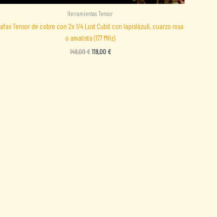
Herramientas Tensor
afas Tensor de cobre con 2x 1/4 Lost Cubit con lapislázuli, cuarzo rosa
o amatista (177 MHz)
El
El
149,00
€
119,00
€
precio
precio
original
actual
era:
es:
149,00 €.
119,00 €.