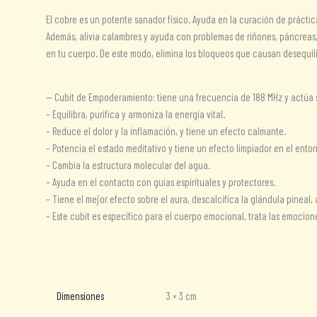
El cobre es un potente sanador físico. Ayuda en la curación de práct
Además, alivia calambres y ayuda con problemas de riñones, páncreas, c
en tu cuerpo. De este modo, elimina los bloqueos que causan desequil
— Cubit de Empoderamiento: tiene una frecuencia de 188 MHz y actúa so
– Equilibra, purifica y armoniza la energía vital.
– Reduce el dolor y la inflamación, y tiene un efecto calmante.
– Potencia el estado meditativo y tiene un efecto limpiador en el entor
– Cambia la estructura molecular del agua.
– Ayuda en el contacto con guías espirituales y protectores.
– Tiene el mejor efecto sobre el aura, descalcifica la glándula pineal,
– Este cubit es específico para el cuerpo emocional, trata las emoci
Dimensiones
3 × 3 cm