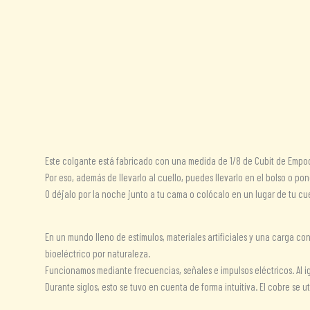
Descripción
Información adicional
Valoraciones (0)
Este colgante está fabricado con una medida de 1/8 de Cubit de Emp
Por eso, además de llevarlo al cuello, puedes llevarlo en el bolso o pon
O déjalo por la noche junto a tu cama o colócalo en un lugar de tu c
En un mundo lleno de estímulos, materiales artificiales y una carga 
bioeléctrico por naturaleza.
Funcionamos mediante frecuencias, señales e impulsos eléctricos. Al ig
Durante siglos, esto se tuvo en cuenta de forma intuitiva. El cobre se 