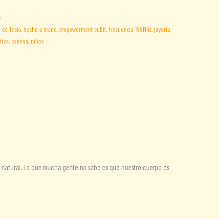
s
 de Tesla
,
hecho a mano
,
empowerment cubit
,
frecuencia 188MHz
,
joyería
tiva
,
cadena
,
niños
se natural. Lo que mucha gente no sabe es que nuestro cuerpo es