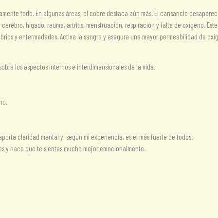
icamente todo. En algunas áreas, el cobre destaca aún más. El cansancio desaparec
erebro, hígado, reuma, artritis, menstruación, respiración y falta de oxígeno. Es
ibrios y enfermedades. Activa la sangre y asegura una mayor permeabilidad de oxí
bre los aspectos internos e interdimensionales de la vida.
no.
 aporta claridad mental y, según mi experiencia, es el más fuerte de todos.
ones y hace que te sientas mucho mejor emocionalmente.