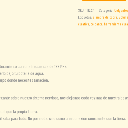
con
bobina
SKU:
111237
Categoría:
Colgante
de
Etiquetas:
alambre de cobre
,
Bobina
Tesla
curativa
,
colgante
,
herramienta cura
de
cobre
(188
MHz)
para
niños
oderamiento con una frecuencia de 188 MHz.
cantidad
erlo bajo tu botella de agua.
uerpo donde necesites sanación.
constante sobre nuestro sistema nervioso, nos alejamos cada vez más de nuestra ba
ual que la propia Tierra.
utilizaba para todo. No por moda, sino como una conexión consciente con la tierra.