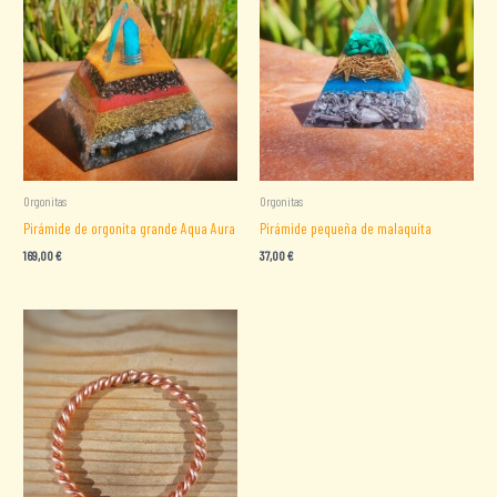
Orgonitas
Orgonitas
Pirámide de orgonita grande Aqua Aura
Pirámide pequeña de malaquita
169,00
€
37,00
€