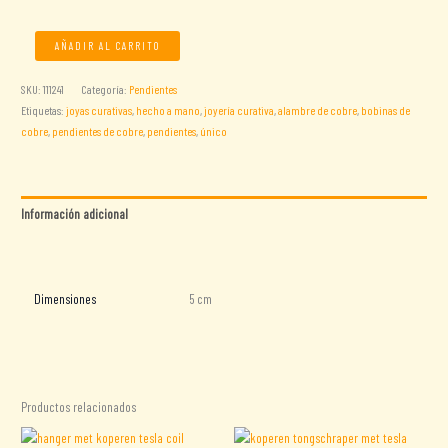
Pendientes
AÑADIR AL CARRITO
con
bobinas
SKU:
111241
Categoría:
Pendientes
de
Etiquetas:
joyas curativas
,
hecho a mano
,
joyería curativa
,
alambre de cobre
,
bobinas de
cobre,
cobre
,
pendientes de cobre
,
pendientes
,
único
Wave
cantidad
Información adicional
Valoraciones (0)
Dimensiones
5 cm
Productos relacionados