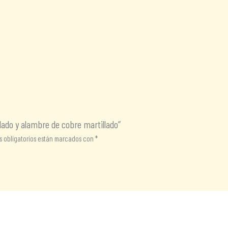
martillado
cantidad
lado y alambre de cobre martillado”
 obligatorios están marcados con
*