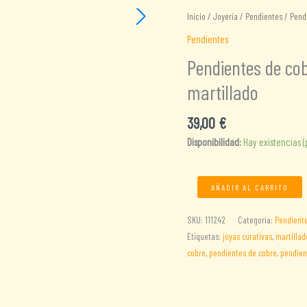
Inicio
/
Joyería
/
Pendientes
/ Pendi
Pendientes
Pendientes de co
martillado
39,00
€
Disponibilidad:
Hay existencias 
Pendientes
AÑADIR AL CARRITO
de
cobre
SKU:
111242
Categoría:
Pendient
martillado
Etiquetas:
joyas curativas
,
martillad
y
cobre
,
pendientes de cobre
,
pendien
alambre
de
cobre