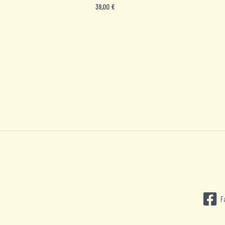
39,00
€
F