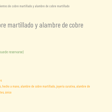
entes de cobre martillado y alambre de cobre martillado
bre martillado y alambre de cobre
(puede reservarse)
es
o
,
hecho a mano
,
alambre de cobre martillado
,
joyería curativa
,
alambre de
tes
,
único