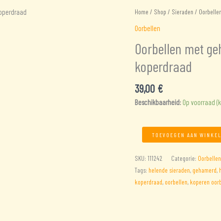
Home
/
Shop
/
Sieraden
/
Oorbelle
Oorbellen
Oorbellen met g
koperdraad
39,00
€
Beschikbaarheid:
Op voorraad (
Oorbellen
TOEVOEGEN AAN WINKE
met
gehamerd
SKU:
111242
Categorie:
Oorbellen
koper
Tags:
helende sieraden
,
gehamerd
,
en
koperdraad
,
oorbellen
,
koperen oorb
gehamerd
koperdraad
aantal