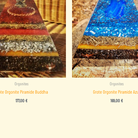
Orgonites
Orgonites
Grote Orgonite Piramide Az
ote Orgonite Piramide Buddha
169,00
€
177,00
€