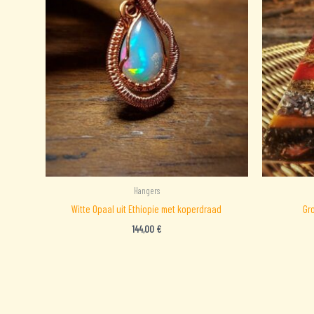
Hangers
Witte Opaal uit Ethiopie met koperdraad
Gr
144,00
€