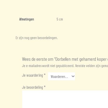
Aanvullende informatie
Beoordelingen (0)
Afmetingen
5 cm
Er zijn nog geen beoordelingen.
Wees de eerste om “Oorbellen met gehamerd koper 
Je e-mailadres wordt niet gepubliceerd.
Vereiste velden zijn ge
Je waardering
*
Je beoordeling
*